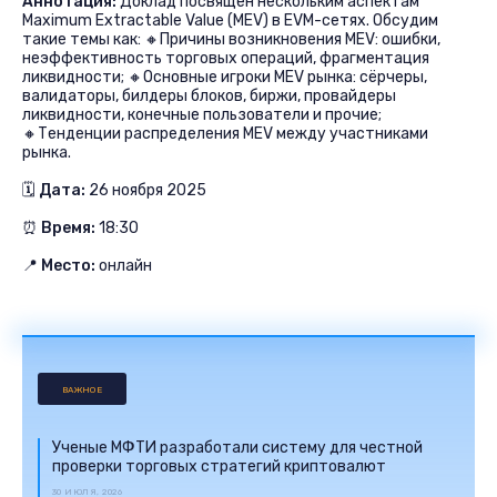
Аннотация:
Доклад посвящен нескольким аспектам
Maximum Extractable Value (MEV) в EVM-сетях. Обсудим
такие темы как: 🔸Причины возникновения MEV: ошибки,
неэффективность торговых операций, фрагментация
ликвидности; 🔸Основные игроки MEV рынка: сёрчеры,
валидаторы, билдеры блоков, биржи, провайдеры
ликвидности, конечные пользователи и прочие;
🔸Тенденции распределения MEV между участниками
рынка.
🗓
Дата:
26 ноября 2025
⏰
Время:
18:30
📍
Место:
онлайн
ВАЖНОЕ
Ученые МФТИ разработали систему для честной
проверки торговых стратегий криптовалют
30 ИЮЛЯ, 2026