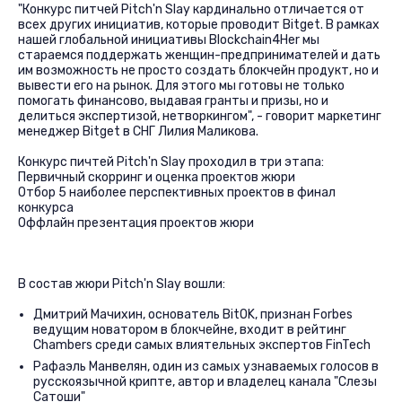
"Конкурс питчей Pitch'n Slay кардинально отличается от
всех других инициатив, которые проводит Bitget. В рамках
нашей глобальной инициативы Blockchain4Her мы
стараемся поддержать женщин-предпринимателей и дать
им возможность не просто создать блокчейн продукт, но и
вывести его на рынок. Для этого мы готовы не только
помогать финансово, выдавая гранты и призы, но и
делиться экспертизой, нетворкингом", - говорит маркетинг
менеджер Bitget в СНГ Лилия Маликова.
Конкурс пичтей Pitch'n Slay проходил в три этапа:
Первичный скорринг и оценка проектов жюри
Отбор 5 наиболее перспективных проектов в финал
конкурса
Оффлайн презентация проектов жюри
В состав жюри Pitch'n Slay вошли:
Дмитрий Мачихин, основатель BitOK, признан Forbes
ведущим новатором в блокчейне, входит в рейтинг
Chambers среди самых влиятельных экспертов FinTech
Рафаэль Манвелян, один из самых узнаваемых голосов в
русскоязычной крипте, автор и владелец канала "Слезы
Сатоши"