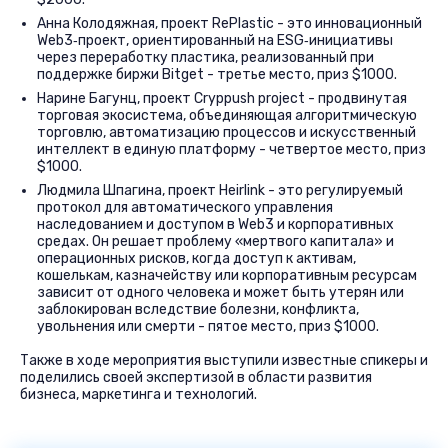
Анна Колодяжная, проект RePlastic - это инновационный
Web3‑проект, ориентированный на ESG‑инициативы
через переработку пластика, реализованный при
поддержке биржи Bitget - третье место, приз $1000.
Нарине Багунц, проект Сryppush project - продвинутая
торговая экосистема, объединяющая алгоритмическую
торговлю, автоматизацию процессов и искусственный
интеллект в единую платформу - четвертое место, приз
$1000.
Людмила Шпагина, проект Heirlink - это регулируемый
протокол для автоматического управления
наследованием и доступом в Web3 и корпоративных
средах. Он решает проблему «мертвого капитала» и
операционных рисков, когда доступ к активам,
кошелькам, казначейству или корпоративным ресурсам
зависит от одного человека и может быть утерян или
заблокирован вследствие болезни, конфликта,
увольнения или смерти - пятое место, приз $1000.
Также в ходе мероприятия выступили известные спикеры и
поделились своей экспертизой в области развития
бизнеса, маркетинга и технологий.