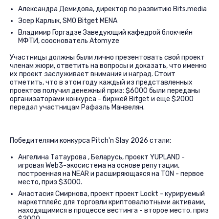
Александра Демидова, директор по развитию Bits.media
Эсер Карлык, SMO Bitget MENA
Владимир Горгадзе Заведующий кафедрой блокчейн
МФТИ, сооснователь Atomyze
Участницы должны были лично презентовать свой проект
членам жюри, ответить на вопросы и доказать, что именно
их проект заслуживает внимания и наград. Стоит
отметить, что в этом году каждый из представленных
проектов получил денежный приз: $6000 были переданы
организаторами конкурса - биржей Bitget и еще $2000
передал участницам Рафаэль Манвелян.
Победителями конкурса Pitch'n Slay 2026 стали:
Ангелина Татаурова , Беларусь, проект YUPLAND -
игровая Web3-экосистема на основе репутации,
построенная на NEAR и расширяющаяся на TON - первое
место, приз $3000.
Анастасия Смирнова, проект проект Lockt - курируемый
маркетплейс для торговли криптовалютными активами,
находящимися в процессе вестинга - второе место, приз
$2000.