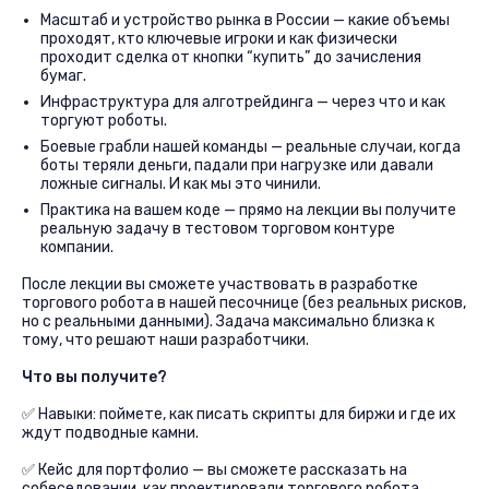
Масштаб и устройство рынка в России — какие объемы
проходят, кто ключевые игроки и как физически
проходит сделка от кнопки “купить” до зачисления
бумаг.
Инфраструктура для алготрейдинга — через что и как
торгуют роботы.
Боевые грабли нашей команды — реальные случаи, когда
боты теряли деньги, падали при нагрузке или давали
ложные сигналы. И как мы это чинили.
Практика на вашем коде — прямо на лекции вы получите
реальную задачу в тестовом торговом контуре
компании.
После лекции вы сможете участвовать в разработке
торгового робота в нашей песочнице (без реальных рисков,
но с реальными данными). Задача максимально близка к
тому, что решают наши разработчики.
Что вы получите?
✅ Навыки: поймете, как писать скрипты для биржи и где их
ждут подводные камни.
✅ Кейс для портфолио — вы сможете рассказать на
собеседовании, как проектировали торгового робота.